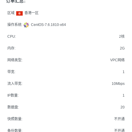
订单汇总：
区域:
香港一区
操作系统:
CentOS-7.6.1810-x64
CPU:
2核
内存:
2G
网络类型:
VPC网络
带宽:
1
流入带宽:
10Mbps
IP数量:
1
数据盘:
20
快照数量:
不开通
备份数量:
不开通