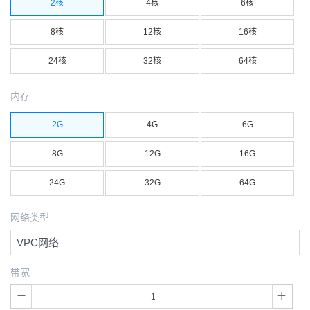
2核
4核
6核
8核
12核
16核
24核
32核
64核
内存
2G
4G
6G
8G
12G
16G
24G
32G
64G
网络类型
VPC网络
带宽