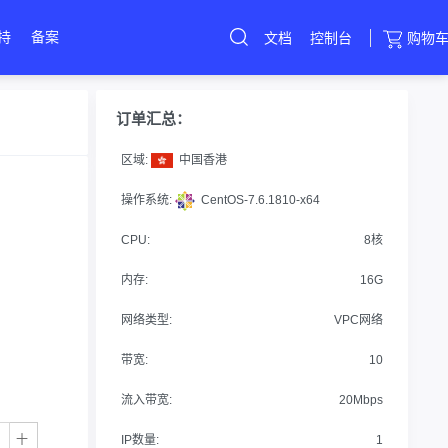
持
备案
文档
控制台
购物
云服务器
直达热门产品
产品
控制台
订单汇总：
区域:
中国香港
操作系统:
CentOS-7.6.1810-x64
CPU:
8核
内存:
16G
网络类型:
VPC网络
带宽:
10
流入带宽:
20Mbps
IP数量:
1