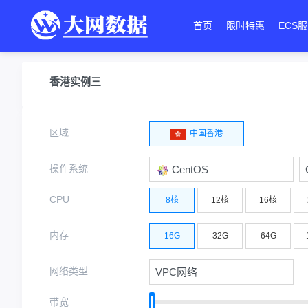
首页
限时特惠
ECS
香港实例三
区域
中国香港
操作系统
CentOS
CPU
8核
12核
16核
内存
16G
32G
64G
网络类型
VPC网络
带宽