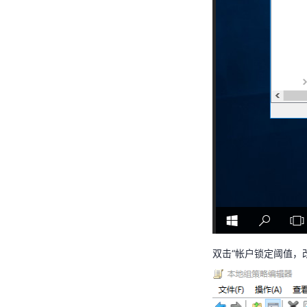
双击“帐户锁定阈值，