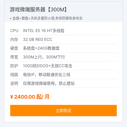
游戏微端服务器【300M】
• 金盾+傲盾+天机多重防火墙,有效防御各类攻击
CPU
INTEL E5 16 HT多线程
内存
32 GB REG ECC
硬盘
系统盘+240G数据盘
带宽
300M上行，300M下行
防护
100G抗DDOS+无视CC攻击
线路
电信IP，移动联通优化三线
说明
仅限游戏微端使用，禁止建站
¥ 2400.00 起/ 月
立即购买