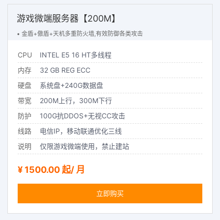
游戏微端服务器【200M】
• 金盾+傲盾+天机多重防火墙,有效防御各类攻击
CPU
INTEL E5 16 HT多线程
内存
32 GB REG ECC
硬盘
系统盘+240G数据盘
带宽
200M上行，300M下行
防护
100G抗DDOS+无视CC攻击
线路
电信IP，移动联通优化三线
说明
仅限游戏微端使用，禁止建站
¥ 1500.00 起/ 月
立即购买